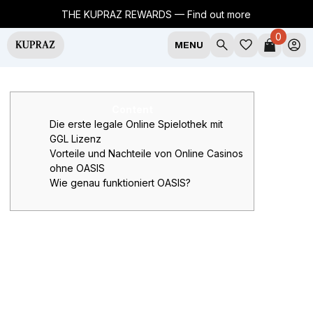
THE KUPRAZ REWARDS —
Find out more
0
MENU
Content
Die erste legale Online Spielothek mit
GGL Lizenz
Vorteile und Nachteile von Online Casinos
ohne OASIS
Wie genau funktioniert OASIS?
Des Weiteren haben wir die Datenschutzbestimmungen und die
technischen Schutzmaßnahmen (z.B. SSL-Verschlüsselungen)
unter die Lupe genommen. Nur wer den Datenverkehr
verschlüsselt und Spielerschutzmaßnahmen anbietet, kommt
nämlich überhaupt für den Titel des besten Online Casinos
Deutschlands infrage. Wir gehen folgend auf unsere