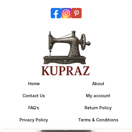
Home
About
Contact Us
My account
FAQ’s
Return Policy
Privacy Policy
Terms & Conditions